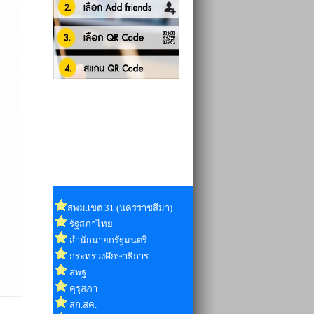
สพม.เขต 31 (นครราชสีมา)
รัฐสภาไทย
สำนักนายกรัฐมนตรี
กระทรวงศึกษาธิการ
สพฐ.
คุรุสภา
สก.สค.