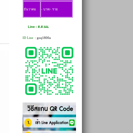
ธันวาคม
- บาท/- ราย
Line : ส.ส.นม.
ID Line
: goq1800a