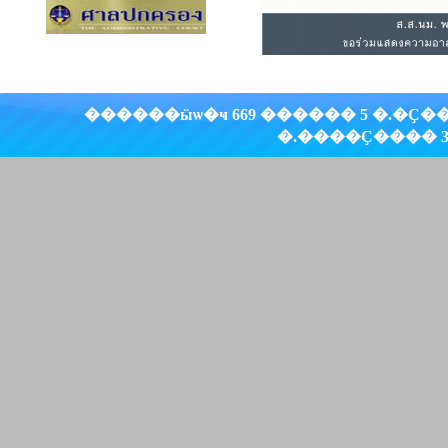
������ӹѡ�ҹ 669 ������ 5 �.�Ҫ
�.����Ҫ���� 30000 �